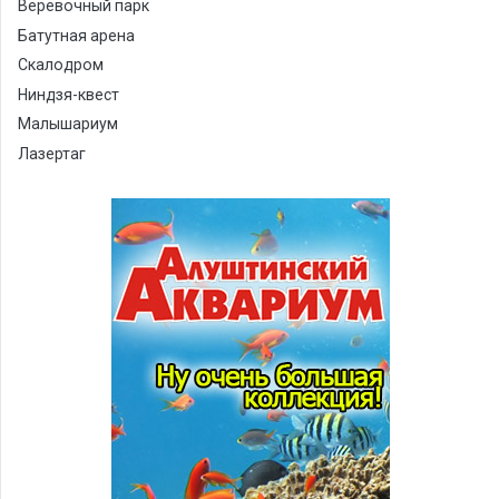
Веревочный парк
Батутная арена
Скалодром
Ниндзя-квест
Малышариум
Лазертаг