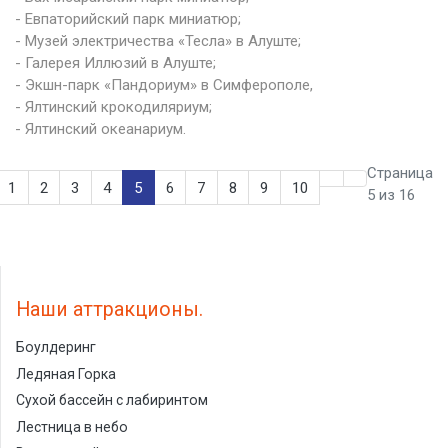
- Евпаторийский парк миниатюр;
- Музей электричества «Тесла» в Алуште;
- Галерея Иллюзий в Алуште;
- Экшн-парк «Пандориум» в Симферополе,
- Ялтинский крокодиляриум;
- Ялтинский океанариум.
Страница
1
2
3
4
5
6
7
8
9
10
5 из 16
Наши аттракционы
Боулдеринг
Ледяная Горка
Сухой бассейн с лабиринтом
Лестница в небо