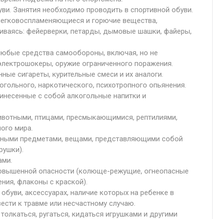
ви. Занятия необходимо проводить в спортивной обуви.
легковоспламеняющиеся и горючие вещества,
чиваясь: фейерверки, петарды, дымовые шашки, файеры,
любые средства самообороны, включая, но не
 электрошокеры, оружие ограниченного поражения.
ные сигареты, курительные смеси и их аналоги.
гольного, наркотического, психотропного опьянения.
инесенные с собой алкогольные напитки и
вотными, птицами, пресмыкающимися, рептилиями,
ого мира.
тными предметами, вещами, представляющими собой
рушки).
ами.
повышенной опасности (колюще-режущие, огнеопасные
ния, флаконы с краской).
обуви, аксессуарах, наличие которых на ребенке в
сти к травме или несчастному случаю.
 толкаться, ругаться, кидаться игрушками и другими