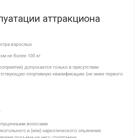
луатации аттракциона
отра взрослых.
ом не более 100 кг.
оприятия) допускается только в присутствии
етствующую спортивную квалификацию (не ниже первого
.
аспущенными волосами.
лкогольного и (или) наркотического опьянения.
время подъёма на него спортсмена.