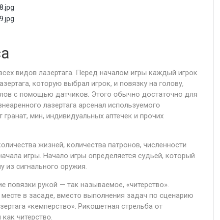
са
всех видов лазертага. Перед началом игры каждый игрок
зертага, которую выбрал игрок, и повязку на голову,
елов с помощью датчиков. Этого обычно достаточно для
внеаренного лазертага арсенал используемого
 гранат, мин, индивидуальных аптечек и прочих
личества жизней, количества патронов, численности
начала игры. Начало игры определяется судьёй, который
у из сигнального оружия.
 повязки рукой — так называемое, «читерство».
м месте в засаде, вместо выполнения задач по сценарию
азертага «кемперство». Рикошетная стрельба от
как читерство.