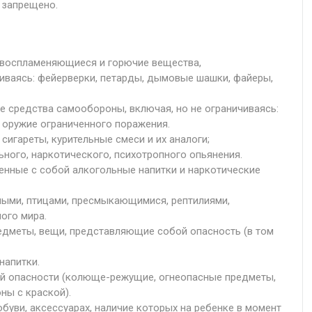
 запрещено.
овоспламеняющиеся и горючие вещества,
чиваясь: фейерверки, петарды, дымовые шашки, файеры,
 средства самообороны, включая, но не ограничиваясь:
 оружие ограниченного поражения.
сигареты, курительные смеси и их аналоги;
ного, наркотического, психотропного опьянения.
енные с собой алкогольные напитки и наркотические
ыми, птицами, пресмыкающимися, рептилиями,
ого мира.
едметы, вещи, представляющие собой опасность (в том
напитки.
й опасности (колюще-режущие, огнеопасные предметы,
ны с краской).
буви, аксессуарах, наличие которых на ребенке в момент