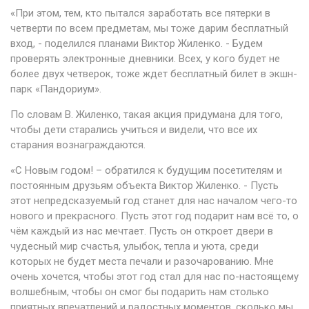
«При этом, тем, кто пытался заработать все пятерки в
четверти по всем предметам, мы тоже дарим бесплатный
вход, - поделился планами Виктор Жиленко. - Будем
проверять электронные дневники. Всех, у кого будет не
более двух четверок, тоже ждет бесплатный билет в экшн-
парк «Пандориум».
По словам В. Жиленко, такая акция придумана для того,
чтобы дети старались учиться и видели, что все их
старания вознаграждаются.
«С Новым годом! – обратился к будущим посетителям и
постоянным друзьям объекта Виктор Жиленко. - Пусть
этот непредсказуемый год станет для нас началом чего-то
нового и прекрасного. Пусть этот год подарит нам всё то, о
чём каждый из нас мечтает. Пусть он откроет двери в
чудесный мир счастья, улыбок, тепла и уюта, среди
которых не будет места печали и разочарованию. Мне
очень хочется, чтобы этот год стал для нас по-настоящему
волшебным, чтобы он смог бы подарить нам столько
приятных впечатлений и радостных моментов, сколько мы