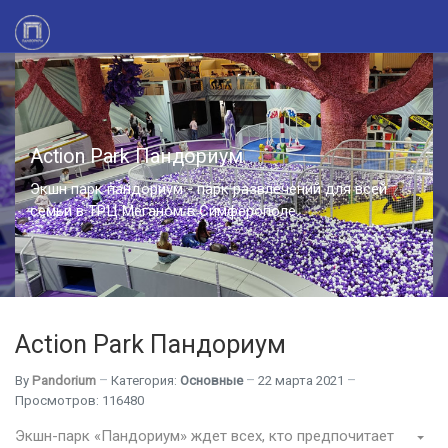
Action Park Пандориум
Экшн парк пандориум - парк развлечений для всей
семьи в ТРЦ Меганом в Симферополе.
Action Park Пандориум
By
Pandorium
Категория:
Основные
22 марта 2021
Просмотров: 116480
Экшн-парк «Пандориум» ждет всех, кто предпочитает