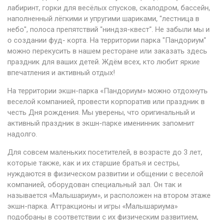
лабиринт, горки для весёлых спусков, скалодром, бассейн,
наполненный лёгкими и упругими шариками, "лестница в
небо", полоса препятствий "ниндзя-квест". Не забыли мы и
о создании фуд- корта. На территории парка "Пандориум"
можно перекусить в нашем ресторане или заказать здесь
праздник для ваших детей. Ждём всех, кто любит яркие
впечатления и активный отдых!
На территории экшн-парка «Пандориум» можно отдохнуть
веселой компанией, провести корпоратив или праздник в
честь Дня рождения. Мы уверены, что оригинальный и
активный праздник в экшн-парке именинник запомнит
надолго.
Для совсем маленьких посетителей, в возрасте до 3 лет,
которые также, как и их старшие братья и сестры,
нуждаются в физическом развитии и общении с веселой
компанией, оборудован специальный зал. Он так и
называется «Малышариум», и расположен на втором этаже
экшн-парка. Аттракционы и игры «Малышариума»
подобраны в соответствии с их физическим развитием,