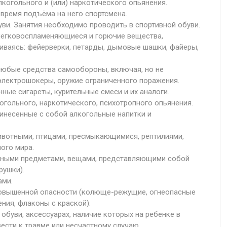
лкогольного и (или) наркотического опьянения.
время подъёма на него спортсмена.
ви. Занятия необходимо проводить в спортивной обуви.
легковоспламеняющиеся и горючие вещества,
чиваясь: фейерверки, петарды, дымовые шашки, файеры,
любые средства самообороны, включая, но не
 электрошокеры, оружие ограниченного поражения.
ные сигареты, курительные смеси и их аналоги.
гольного, наркотического, психотропного опьянения.
инесенные с собой алкогольные напитки и
вотными, птицами, пресмыкающимися, рептилиями,
ого мира.
тными предметами, вещами, представляющими собой
рушки).
ами.
повышенной опасности (колюще-режущие, огнеопасные
ния, флаконы с краской).
обуви, аксессуарах, наличие которых на ребенке в
сти к травме или несчастному случаю.